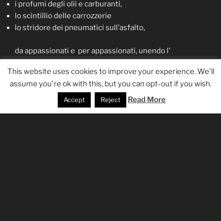
i profumi degli olii e carburanti,
lo scintillio delle carrozzerie
lo stridore dei pneumatici sull’asfalto,
da appassionati e per appassionati, unendo l’
esperienza dei nostri soci e collaboratori, abbiamo dato
This website uses cookies to improve your experience. We'll
vita a questa attività, alla
ricerca minuziosa di vetture
assume you're ok with this, but you can opt-out if you wish.
sportive o “exotic”, originali o fedeli repliche
di
sublime qualità e con prestazioni da brivido, che
Read More
Accept
Reject
donassero le stesse sensazioni provate dai temerari
piloti dell’epoca.
Se il vostro pensiero intreccia il nostro, vi invitiamo ad
entrare nel nostro mondo.
Sul nostro sito potete trovare:
Vetture replica
Vetture in vendita