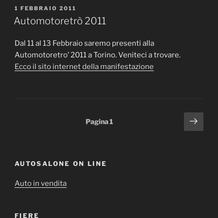
PUBBLICATO
1 FEBBRAIO 2011
IL
Automotoretrò 2011
Dal 11 al 13 Febbraio saremo presenti alla
Automotoretro’ 2011 a Torino. Veniteci a trovare.
Ecco il sito internet della manifestazione
Paginazione
Pagi
Pagina
1
succ
degli
articoli
AUTOSALONE ON LINE
Auto in vendita
FIERE