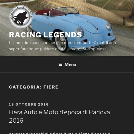
Salta
al
contenuto
RACING LEGENDS
Ci sono due cose che nessun uomo ammetterà mai di non
saper fare bene: guidare e fare l'amore (Stirling Moss).
Menu
CATEGORIA:
FIERE
PUBBLICATO
18 OTTOBRE 2016
IL
Fiera Auto e Moto d’epoca di Padova
2016