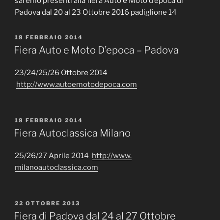
saremo presenti alla fiera Auto e Moto d’epoca di
Padova dal 20 al 23 Ottobre 2016 padiglione 14
PUBBLICATO
18 FEBBRAIO 2014
IL
Fiera Auto e Moto D’epoca – Padova
23/24/25/26 Ottobre 2014
http://www.autoemotodepoca.com
PUBBLICATO
18 FEBBRAIO 2014
IL
Fiera Autoclassica Milano
25/26/27 Aprile 2014
http://www.
milanoautoclassica.com
PUBBLICATO
22 OTTOBRE 2013
IL
Fiera di Padova dal 24 al 27 Ottobre