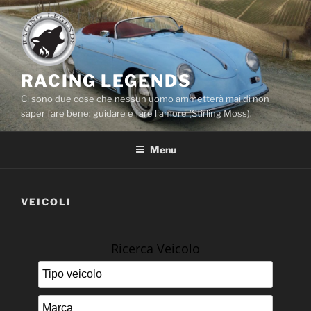
Salta
al
contenuto
RACING LEGENDS
Ci sono due cose che nessun uomo ammetterà mai di non
saper fare bene: guidare e fare l'amore (Stirling Moss).
Menu
VEICOLI
Ricerca Veicolo