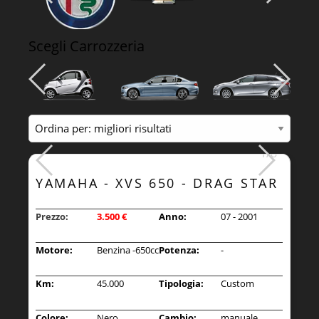
Scegli Carrozzeria
1/8
1/8
YAMAHA - XVS 650 - DRAG STAR
Prezzo:
3.500
€
Anno:
07 - 2001
Motore:
Benzina -650cc
Potenza:
-
Km:
45.000
Tipologia:
Custom
Colore:
Nero
Cambio:
manuale